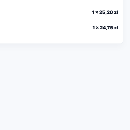
1
x
25,20 zł
1
x
24,75 zł