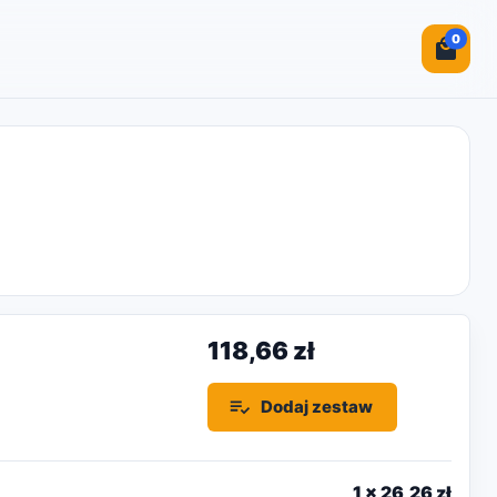
0
118,66 zł
Dodaj zestaw
1
x
26,26 zł