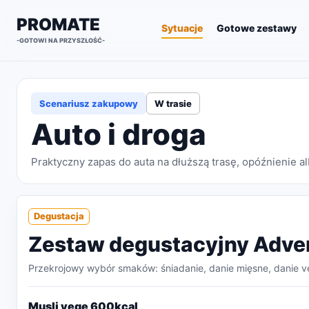
PROMATE
Sytuacje
Gotowe zestawy
-GOTOWI NA PRZYSZŁOŚĆ-
Scenariusz zakupowy
W trasie
Auto i droga
Praktyczny zapas do auta na dłuższą trasę, opóźnienie a
Degustacja
Zestaw degustacyjny Adve
Przekrojowy wybór smaków: śniadanie, danie mięsne, danie ve
Musli vege 600kcal