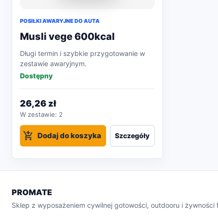
POSIŁKI AWARYJNE DO AUTA
Musli vege 600kcal
Długi termin i szybkie przygotowanie w
zestawie awaryjnym.
Dostępny
26,26 zł
W zestawie:
2
Dodaj do koszyka
Szczegóły
PROMATE
Sklep z wyposażeniem cywilnej gotowości, outdooru i żywności f