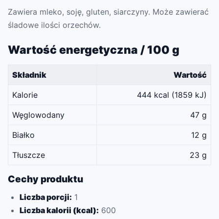
Zawiera mleko, soję, gluten, siarczyny. Może zawierać
śladowe ilości orzechów.
Wartość energetyczna / 100 g
Składnik
Wartość
Kalorie
444 kcal (1859 kJ)
Węglowodany
47 g
Białko
12 g
Tłuszcze
23 g
Cechy produktu
Liczba porcji:
1
Liczba kalorii (kcal):
600